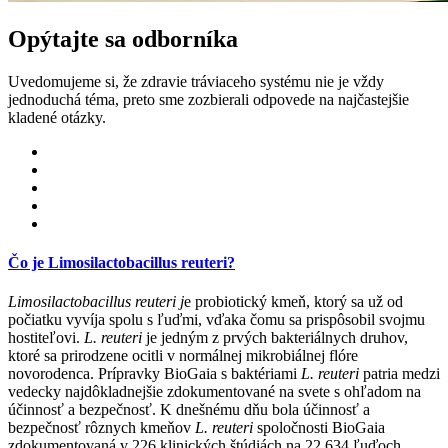
Opýtajte sa odborníka
Uvedomujeme si, že zdravie tráviaceho systému nie je vždy
jednoduchá téma, preto sme zozbierali odpovede na najčastejšie
kladené otázky.
Čo je Limosilactobacillus reuteri?
Limosilactobacillus reuteri j
e probiotický kmeň, ktorý sa už od
počiatku vyvíja spolu s ľuďmi, vďaka čomu sa prispôsobil svojmu
hostiteľovi.
L. reuteri
je jedným z prvých bakteriálnych druhov,
ktoré sa prirodzene ocitli v normálnej mikrobiálnej flóre
novorodenca. Prípravky BioGaia s baktériami
L. reuteri
patria medzi
vedecky najdôkladnejšie zdokumentované na svete s ohľadom na
účinnosť a bezpečnosť. K dnešnému dňu bola účinnosť a
bezpečnosť rôznych kmeňov
L. reuteri
spoločnosti BioGaia
zdokumentovaná v 226 klinických štúdiách na 22 634 ľuďoch