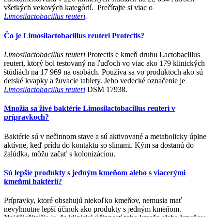
všetkých vekových kategórií. Prečítajte si viac o
Limosilactobacillus reuteri
.
Čo je Limosilactobacillus reuteri Protectis?
Limosilactobacillus reuteri
Protectis e kmeň druhu Lactobacillus
reuteri, ktorý bol testovaný na ľuďoch vo viac ako 179 klinických
štúdiách na 17 969 na osobách. Používa sa vo produktoch ako sú
detské kvapky a žuvacie tablety. Jeho vedecké označenie je
Limosilactobacillus reuteri
DSM 17938.
Množia sa živé baktérie Limosilactobacillus reuteri v
prípravkoch?
Baktérie sú v nečinnom stave a sú aktivované a metabolicky úplne
aktívne, keď prídu do kontaktu so slinami. Kým sa dostanú do
žalúdka, môžu začať s kolonizáciou.
Sú lepšie produkty s jedným kmeňom alebo s viacerými
kmeňmi baktérií?
Prípravky, ktoré obsahujú niekoľko kmeňov, nemusia mať
nevyhnutne lepší účinok ako produkty s jedným kmeňom.