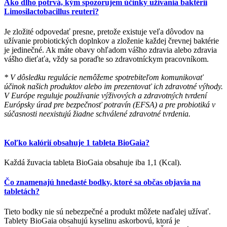
Ako dlho potrvá, kým spozorujem účinky užívania baktérií
Limosilactobacillus reuteri?
Je zložité odpovedať presne, pretože existuje veľa dôvodov na
užívanie probiotických doplnkov a zloženie každej črevnej baktérie
je jedinečné. Ak máte obavy ohľadom vášho zdravia alebo zdravia
vášho dieťaťa, vždy sa poraďte so zdravotníckym pracovníkom.
* V dôsledku regulácie nemôžeme spotrebiteľom komunikovať
účinok našich produktov alebo im prezentovať ich zdravotné výhody.
V Európe reguluje používanie výživových a zdravotných tvrdení
Európsky úrad pre bezpečnosť potravín (EFSA) a pre probiotiká v
súčasnosti neexistujú žiadne schválené zdravotné tvrdenia.
Koľko kalórií obsahuje 1 tableta BioGaia?
Každá žuvacia tableta BioGaia obsahuje iba 1,1 (Kcal).
Čo znamenajú hnedasté bodky, ktoré sa občas objavia na
tabletách?
Tieto bodky nie sú nebezpečné a produkt môžete naďalej užívať.
Tablety BioGaia obsahujú kyselinu askorbovú, ktorá je