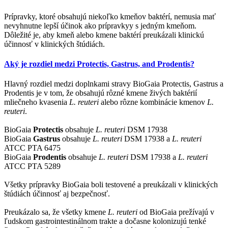
Prípravky, ktoré obsahujú niekoľko kmeňov baktérí, nemusia mať
nevyhnutne lepší účinok ako prípravkyy s jedným kmeňom.
Dôležité je, aby kmeň alebo kmene baktérí preukázali klinickú
účinnosť v klinických štúdiách.
Aký je rozdiel medzi Protectis, Gastrus, and Prodentis?
Hlavný rozdiel medzi doplnkami stravy BioGaia Protectis, Gastrus a
Prodentis je v tom, že obsahujú rôzné kmene živých baktérií
mliečneho kvasenia
L. reuteri
alebo rôzne kombinácie kmenov
L.
reuteri
.
BioGaia
Protectis
obsahuje
L. reuteri
DSM 17938
BioGaia
Gastrus
obsahuje
L. reuteri
DSM 17938 a
L. reuteri
ATCC PTA 6475
BioGaia
Prodentis
obsahuje
L. reuteri
DSM 17938 a
L. reuteri
ATCC PTA 5289
Všetky prípravky BioGaia boli testovené a preukázali v klinických
štúdiách účinnosť aj bezpečnosť.
Preukázalo sa, že všetky kmene
L. reuteri
od BioGaia prežívajú v
ľudskom gastrointestinálnom trakte a dočasne kolonizujú tenké