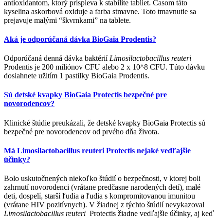
antioxidantom, ktorý prispieva k stabilite tabliet. Časom táto
kyselina askorbová oxiduje a farba stmavne. Toto tmavnutie sa
prejavuje malými “škvrnkami” na tablete.
Aká je odporúčaná dávka BioGaia Prodentis?
Odporúčaná denná dávka baktérií
Limosilactobacillus reuteri
Prodentis je 200 miliónov CFU alebo 2 x 10^8 CFU. Túto dávku
dosiahnete užitím 1 pastilky BioGaia Prodentis.
Sú detské kvapky BioGaia Protectis bezpečné pre
novorodencov?
Klinické štúdie preukázali, že detské kvapky BioGaia Protectis sú
bezpečné pre novorodencov od prvého dňa života.
Má Limosilactobacillus reuteri Protectis nejaké vedľajšie
účinky?
Bolo uskutočnených niekoľko štúdií o bezpečnosti, v ktorej boli
zahrnutí novorodenci (vrátane predčasne narodených detí), malé
deti, dospelí, starší ľudia a ľudia s kompromitovanou imunitou
(vrátane HIV pozitívnych). V žiadnej z týchto štúdií nevykazoval
Limosilactobacillus reuteri
Protectis žiadne vedľajšie účinky, aj keď