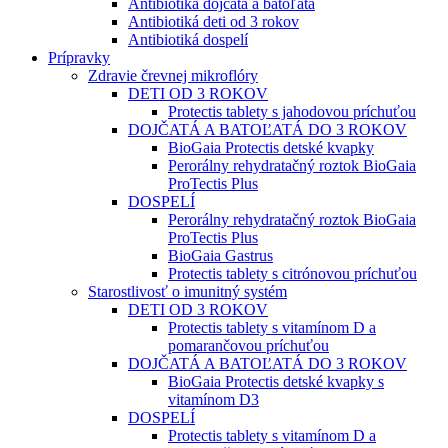
Antibiotiká dojčatá a batoľatá
Antibiotiká deti od 3 rokov
Antibiotiká dospelí
Prípravky
Zdravie črevnej mikroflóry
DETI OD 3 ROKOV
Protectis tablety s jahodovou príchuťou
DOJČATÁ A BATOĽATÁ DO 3 ROKOV
BioGaia Protectis detské kvapky
Perorálny rehydratačný roztok BioGaia
ProTectis Plus
DOSPELÍ
Perorálny rehydratačný roztok BioGaia
ProTectis Plus
BioGaia Gastrus
Protectis tablety s citrónovou príchuťou
Starostlivosť o imunitný systém
DETI OD 3 ROKOV
Protectis tablety s vitamínom D a
pomarančovou príchuťou
DOJČATÁ A BATOĽATÁ DO 3 ROKOV
BioGaia Protectis detské kvapky s
vitamínom D3
DOSPELÍ
Protectis tablety s vitamínom D a