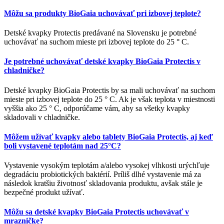
Môžu sa produkty BioGaia uchovávať pri izbovej teplote?
Detské kvapky Protectis predávané na Slovensku je potrebné
uchovávať na suchom mieste pri izbovej teplote do 25 ° C.
Je potrebné uchovávať detské kvapky BioGaia Protectis v
chladničke?
Detské kvapky BioGaia Protectis by sa mali uchovávať na suchom
mieste pri izbovej teplote do 25 ° C. Ak je však teplota v miestnosti
vyššia ako 25 ° C, odporúčame vám, aby sa všetky kvapky
skladovali v chladničke.
Môžem užívať kvapky alebo tablety BioGaia Protectis, aj keď
boli vystavené teplotám nad 25°C?
Vystavenie vysokým teplotám a/alebo vysokej vlhkosti urýchľuje
degradáciu probiotických baktérií. Príliš dlhé vystavenie má za
následok kratšiu životnosť skladovania produktu, avšak stále je
bezpečné produkt užívať.
Môžu sa detské kvapky BioGaia Protectis uchovávať v
mrazničke?