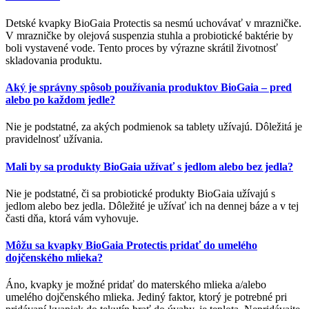
Detské kvapky BioGaia Protectis sa nesmú uchovávať v mrazničke.
V mrazničke by olejová suspenzia stuhla a probiotické baktérie by
boli vystavené vode. Tento proces by výrazne skrátil životnosť
skladovania produktu.
Aký je správny spôsob používania produktov BioGaia – pred
alebo po každom jedle?
Nie je podstatné, za akých podmienok sa tablety užívajú. Dôležitá je
pravidelnosť užívania.
Mali by sa produkty BioGaia užívať s jedlom alebo bez jedla?
Nie je podstatné, či sa probiotické produkty BioGaia užívajú s
jedlom alebo bez jedla. Dôležité je užívať ich na dennej báze a v tej
časti dňa, ktorá vám vyhovuje.
Môžu sa kvapky BioGaia Protectis pridať do umelého
dojčenského mlieka?
Áno, kvapky je možné pridať do materského mlieka a/alebo
umelého dojčenského mlieka. Jediný faktor, ktorý je potrebné pri