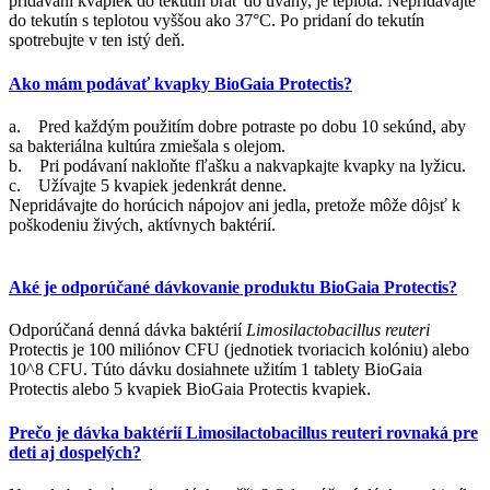
pridávaní kvapiek do tekutín brať do úvahy, je teplota. Nepridávajte
do tekutín s teplotou vyššou ako 37°C. Po pridaní do tekutín
spotrebujte v ten istý deň.
Ako mám podávať kvapky BioGaia Protectis?
a. Pred každým použitím dobre potraste po dobu 10 sekúnd, aby
sa bakteriálna kultúra zmiešala s olejom.
b. Pri podávaní nakloňte fľašku a nakvapkajte kvapky na lyžicu.
c. Užívajte 5 kvapiek jedenkrát denne.
Nepridávajte do horúcich nápojov ani jedla, pretože môže dôjsť k
poškodeniu živých, aktívnych baktérií.
Aké je odporúčané dávkovanie produktu BioGaia Protectis?
Odporúčaná denná dávka baktérií
Limosilactobacillus reuteri
Protectis je 100 miliónov CFU (jednotiek tvoriacich kolóniu) alebo
10^8 CFU. Túto dávku dosiahnete užitím 1 tablety BioGaia
Protectis alebo 5 kvapiek BioGaia Protectis kvapiek.
Prečo je dávka baktérií Limosilactobacillus reuteri rovnaká pre
deti aj dospelých?