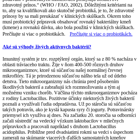
zdravotný prínos.“ (WHO / FAO, 2002). Dôležitými kritériami na
to, aby sa kvalifikovali ako skutočné probiotiká, je to, že zdravotné
prínosy by sa mali preukázať v klinických skúškach. Okrem toho
musí probiotický prípravok obsahovať rovnaký bakteriálny kmeň
(kmene) a rovnakú dávku, ako bola použitá v klinických skúškach.
Prečítajte si viac o probiotikách.
Prečítajte si viac o probiotikách.
Aké sú výhody živých aktívnych baktérií?
Imunitný systém je tzv. rozptýlený orgán, ktorý sa z 80 % nacháza v
oblasti tráviaceho traktu. Žije v ňom 400-500 rôznych druhov
mikroorganizmov, ktoré sú súčasťou našej normálnej črevnej
mikroflóry. Tá je prirodzenou súčasťou nášho tela už od útleho
detstva. Tieto mikroorganizmy nás chránia pred pôsobením
škodlivých bakterií a zabraňujú ich rozmnožovaniu a tým aj
možnému vzniku chorôb. Väčšina týchto mikroorganizmov pocháza
z rodiny Lactobacillus. Pozitivne účinky niektorých živých bakterií
poznali a využívali ľudia odpradávna. Už po stáročia sú súčasťou
takých potravín, ako je kyslá kapusta syry či jogurty. Potravinársky
priemysel ich využíva aj dnes. Na začiatku 20. storočia sa odborníci
začali sústrediť na vedecký výzkum laktobacilov v mliečnych
prípravkoch a pracovali napríklad s druhom Lactobacillus
acidophilus. Približne pred dvadsiatimi rokmi sa vedci s úspechom
zamerali na skúmanie viacerých ďalších samostatných kmeňov