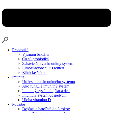
Probiotiká
Význam baktérií
Čo sú probiotiká
Zdravie čriev a imunitný systém
Limosilactobacillus reuteri
Klinické štúdie
Imunita
Umiestnenie imunitného systému
Ako funguje imunitný systém
Imunitný systém dojčiat a detí
Imunitný systém dospelých
Úloha vitamínu D
Použitie
Dojčatá a batoľatá do 3 rokov