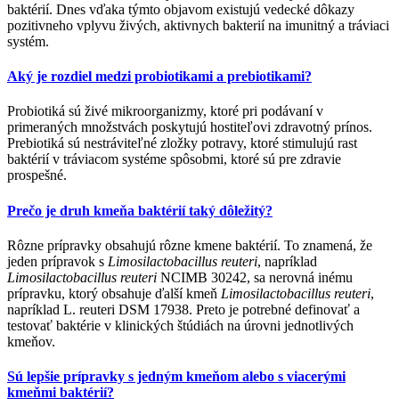
baktérií. Dnes vďaka týmto objavom existujú vedecké dôkazy
pozitivneho vplyvu živých, aktivnych bakterií na imunitný a tráviaci
systém.
Aký je rozdiel medzi probiotikami a prebiotikami?
Probiotiká sú živé mikroorganizmy, ktoré pri podávaní v
primeraných množstvách poskytujú hostiteľovi zdravotný prínos.
Prebiotiká sú nestráviteľné zložky potravy, ktoré stimulujú rast
baktérií v tráviacom systéme spôsobmi, ktoré sú pre zdravie
prospešné.
Prečo je druh kmeňa baktérií taký dôležitý?
Rôzne prípravky obsahujú rôzne kmene baktérií. To znamená, že
jeden prípravok s
Limosilactobacillus reuteri
, napríklad
Limosilactobacillus reuteri
NCIMB 30242, sa nerovná inému
prípravku, ktorý obsahuje ďalší kmeň
Limosilactobacillus reuteri
,
napríklad L. reuteri DSM 17938. Preto je potrebné definovať a
testovať baktérie v klinických štúdiách na úrovni jednotlivých
kmeňov.
Sú lepšie prípravky s jedným kmeňom alebo s viacerými
kmeňmi baktérií?