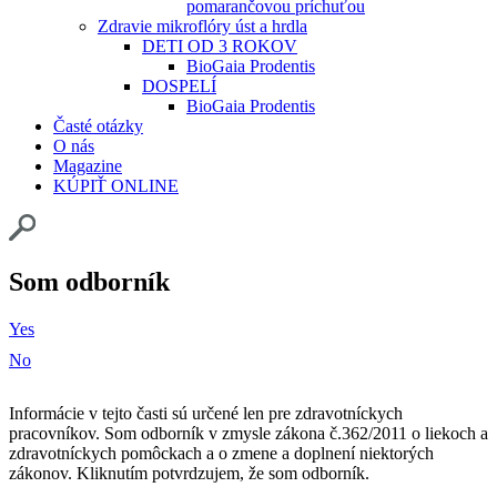
pomarančovou príchuťou
Zdravie mikroflóry úst a hrdla
DETI OD 3 ROKOV
BioGaia Prodentis
DOSPELÍ
BioGaia Prodentis
Časté otázky
O nás
Magazine
KÚPIŤ ONLINE
Som odborník
Yes
No
Informácie v tejto časti sú určené len pre zdravotníckych
pracovníkov. Som odborník v zmysle zákona č.362/2011 o liekoch a
zdravotníckych pomôckach a o zmene a doplnení niektorých
zákonov. Kliknutím potvrdzujem, že som odborník.