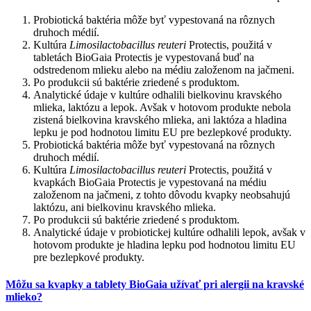
Probiotická baktéria môže byť vypestovaná na rôznych
druhoch médií.
Kultúra
Limosilactobacillus reuteri
Protectis, použitá v
tabletách BioGaia Protectis je vypestovaná buď na
odstredenom mlieku alebo na médiu založenom na jačmeni.
Po produkcii sú baktérie zriedené s produktom.
Analytické údaje v kultúre odhalili bielkovinu kravského
mlieka, laktózu a lepok. Avšak v hotovom produkte nebola
zistená bielkovina kravského mlieka, ani laktóza a hladina
lepku je pod hodnotou limitu EU pre bezlepkové produkty.
Probiotická baktéria môže byť vypestovaná na rôznych
druhoch médií.
Kultúra
Limosilactobacillus reuteri
Protectis, použitá v
kvapkách BioGaia Protectis je vypestovaná na médiu
založenom na jačmeni, z tohto dôvodu kvapky neobsahujú
laktózu, ani bielkovinu kravského mlieka.
Po produkcii sú baktérie zriedené s produktom.
Analytické údaje v probiotickej kultúre odhalili lepok, avšak v
hotovom produkte je hladina lepku pod hodnotou limitu EU
pre bezlepkové produkty.
Môžu sa kvapky a tablety BioGaia užívať pri alergii na kravské
mlieko?