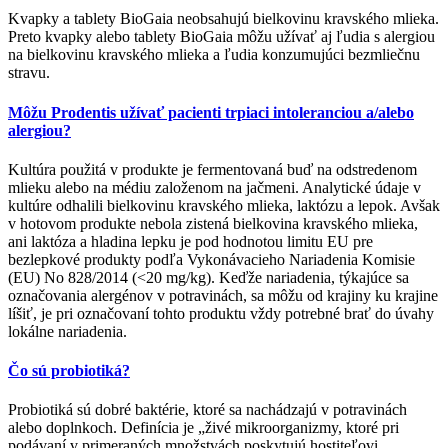
Kvapky a tablety BioGaia neobsahujú bielkovinu kravského mlieka.
Preto kvapky alebo tablety BioGaia môžu užívať aj ľudia s alergiou
na bielkovinu kravského mlieka a ľudia konzumujúci bezmliečnu
stravu.
Môžu Prodentis užívať pacienti trpiaci intoleranciou a/alebo
alergiou?
Kultúra použitá v produkte je fermentovaná buď na odstredenom
mlieku alebo na médiu založenom na jačmeni. Analytické údaje v
kultúre odhalili bielkovinu kravského mlieka, laktózu a lepok. Avšak
v hotovom produkte nebola zistená bielkovina kravského mlieka,
ani laktóza a hladina lepku je pod hodnotou limitu EU pre
bezlepkové produkty podľa Vykonávacieho Nariadenia Komisie
(EU) No 828/2014 (<20 mg/kg). Keďže nariadenia, týkajúce sa
označovania alergénov v potravinách, sa môžu od krajiny ku krajine
líšiť, je pri označovaní tohto produktu vždy potrebné brať do úvahy
lokálne nariadenia.
Čo sú probiotiká?
Probiotiká sú dobré baktérie, ktoré sa nachádzajú v potravinách
alebo doplnkoch. Definícia je „živé mikroorganizmy, ktoré pri
podávaní v primeraných množstvách poskytujú hostiteľovi