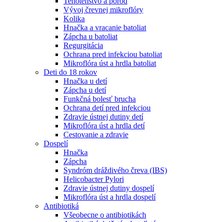
Tehotenstvo a pôrod
Vývoj črevnej mikroflóry
Kolika
Hnačka a vracanie batoliat
Zápcha u batoliat
Regurgitácia
Ochrana pred infekciou batoliat
Mikroflóra úst a hrdla batoliat
Deti do 18 rokov
Hnačka u detí
Zápcha u detí
Funkčná bolesť brucha
Ochrana detí pred infekciou
Zdravie ústnej dutiny detí
Mikroflóra úst a hrdla detí
Cestovanie a zdravie
Dospelí
Hnačka
Zápcha
Syndróm dráždivého čreva (IBS)
Helicobacter Pylori
Zdravie ústnej dutiny dospelí
Mikroflóra úst a hrdla dospelí
Antibiotiká
Všeobecne o antibiotikách