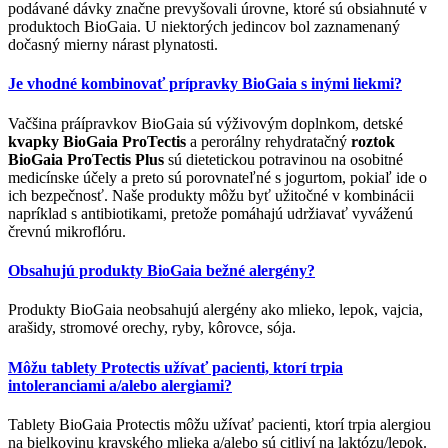
podávané dávky značne prevyšovali úrovne, ktoré sú obsiahnuté v
produktoch BioGaia. U niektorých jedincov bol zaznamenaný
dočasný mierny nárast plynatosti.
Je vhodné kombinovať prípravky BioGaia s inými liekmi?
Vačšina práípravkov BioGaia sú výživovým doplnkom, detské
kvapky BioGaia ProTectis
a perorálny rehydratačný
roztok
BioGaia ProTectis Plus
sú dietetickou potravinou na osobitné
medicínske účely a preto sú porovnateľné s jogurtom, pokiaľ ide o
ich bezpečnosť. Naše produkty môžu byť užitočné v kombinácii
napríklad s antibiotikami, pretože pomáhajú udržiavať vyváženú
črevnú mikroflóru.
Obsahujú produkty BioGaia bežné alergény?
Produkty BioGaia neobsahujú alergény ako mlieko, lepok, vajcia,
arašidy, stromové orechy, ryby, kôrovce, sója.
Môžu tablety Protectis užívať pacienti, ktorí trpia
intoleranciami a/alebo alergiami?
Tablety BioGaia Protectis môžu užívať pacienti, ktorí trpia alergiou
na bielkovinu kravského mlieka a/alebo sú citliví na laktózu/lepok.