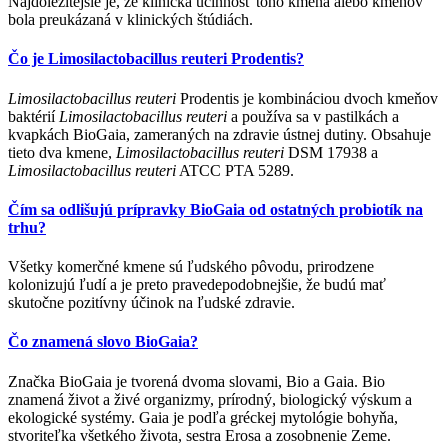
Najdôležitejšie je, že klinická účinnosť toho kmeňa alebo kmeňov
bola preukázaná v klinických štúdiách.
Čo je Limosilactobacillus reuteri Prodentis?
Limosilactobacillus reuteri
Prodentis je kombináciou dvoch kmeňov
baktérií
Limosilactobacillus reuteri
a používa sa v pastilkách a
kvapkách BioGaia, zameraných na zdravie ústnej dutiny. Obsahuje
tieto dva kmene,
Limosilactobacillus reuteri
DSM 17938 a
Limosilactobacillus reuteri
ATCC PTA 5289.
Čím sa odlišujú prípravky BioGaia od ostatných probiotík na
trhu?
Všetky komerčné kmene sú ľudského pôvodu, prirodzene
kolonizujú ľudí a je preto pravedepodobnejšie, že budú mať
skutočne pozitívny účinok na ľudské zdravie.
Čo znamená slovo BioGaia?
Značka BioGaia je tvorená dvoma slovami, Bio a Gaia. Bio
znamená život a živé organizmy, prírodný, biologický výskum a
ekologické systémy. Gaia je podľa gréckej mytológie bohyňa,
stvoriteľka všetkého života, sestra Erosa a zosobnenie Zeme.