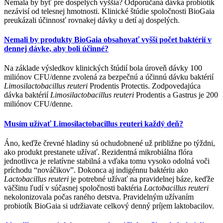
Nemala by byť pre dospelých vyššia? Odporúčaná dávka probiotík
nezávisí od telesnej hmotnosti. Klinické štúdie spoločnosti BioGaia
preukázali účinnosť rovnakej dávky u detí aj dospelých.
Nemali by produkty BioGaia obsahovať vyšší počet baktérií v
dennej dávke, aby boli účinné?
Na základe výsledkov klinických štúdií bola úroveň dávky 100
miliónov CFU/denne zvolená za bezpečnú a účinnú dávku baktérií
Limosilactobacillus reuteri
Prodentis Protectis. Zodpovedajúca
dávka baktérií
Limosilactobacillus reuteri
Prodentis a Gastrus je 200
miliónov CFU/denne.
Musím užívať Limosilactobacillus reuteri každý deň?
Áno, keďže črevné hladiny sú ochudobnené už približne po týždni,
ako produkt prestanete užívať. Rezidentná mikrobiálna flóra
jednotlivca je relatívne stabilná a vďaka tomu vysoko odolná voči
príchodu “nováčikov”. Dokonca aj indigénnu baktériu ako
Lactobacillus reuteri
je potrebné užívať na pravidelnej báze, keďže
väčšinu ľudí v súčasnej spoločnosti baktéria
Lactobacillus reuteri
nekolonizovala počas raného detstva. Pravidelným užívaním
probiotík BioGaia si udržiavate celkový denný príjem laktobacilov.